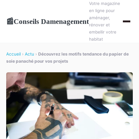
Votre magazine
en ligne pour
aménager,
Conseils Damenagement
📰
rénover et
embellir votre
habitat
Accueil
›
Actu
›
Découvrez les motifs tendance du papier de
soie panaché pour vos projets