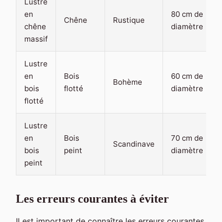
Lustre
en
80 cm de
Chêne
Rustique
chêne
diamètre
massif
Lustre
en
Bois
60 cm de
Bohème
bois
flotté
diamètre
flotté
Lustre
en
Bois
70 cm de
Scandinave
bois
peint
diamètre
peint
Les erreurs courantes à éviter
Il est important de connaître les erreurs courantes