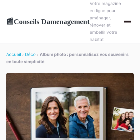
Votre magazine
en ligne pour
aménager,
Conseils Damenagement
📰
rénover et
embellir votre
habitat
Accueil
›
Déco
›
Album photo : personnalisez vos souvenirs
en toute simplicité