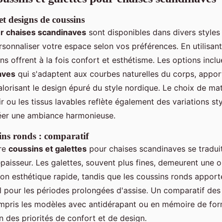
 et designs de coussins
r chaises scandinaves
sont disponibles dans divers styles 
sonnaliser votre espace selon vos préférences. En utilisant
ins offrent à la fois confort et esthétisme. Les options incl
aves
qui s'adaptent aux courbes naturelles du corps, appor
alorisant le design épuré du style nordique. Le choix de m
uir ou les tissus lavables reflète également des variations sty
éer une ambiance harmonieuse.
sins ronds : comparatif
tre
coussins et galettes
pour chaises scandinaves se tradui
'épaisseur. Les galettes, souvent plus fines, demeurent une 
on esthétique rapide, tandis que les coussins ronds apport
éal pour les périodes prolongées d'assise. Un comparatif des
ompris les modèles avec antidérapant ou en mémoire de fo
n des priorités de confort et de design.