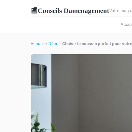
Conseils Damenagement
📰
Votre magaz
Accue
Accueil
›
Déco
›
Choisir le coussin parfait pour vot