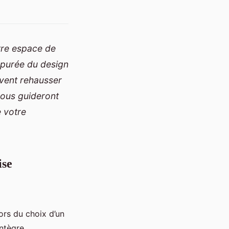
tre espace de
e épurée du design
uvent rehausser
vous guideront
e votre
ise
ors du choix d’un
intègre