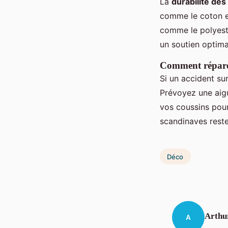
La
durabilité des
comme le coton et
comme le polyeste
un soutien optimal
Comment réparer 
Si un accident su
Prévoyez une aigu
vos coussins pour
scandinaves rest
Déco
Arthu
A