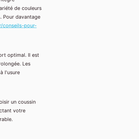
ariété de couleurs
s. Pour davantage
r/conseils-pour-
t optimal. Il est
rolongée. Les
à l'usure
oisir un coussin
ectant votre
rable.