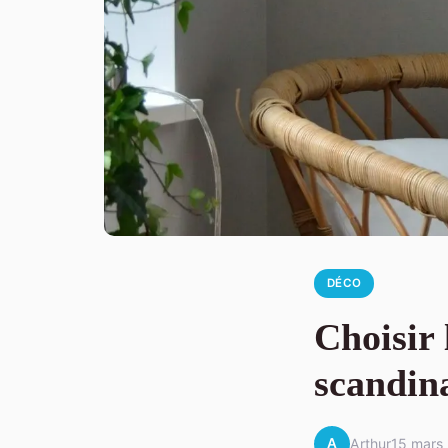
DÉCO
Choisir 
scandin
A
Arthur
15 mars