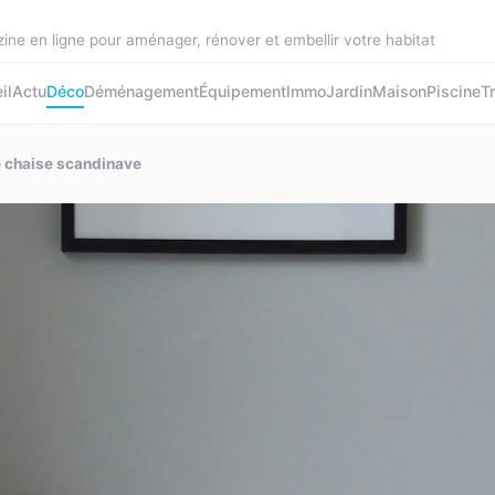
ine en ligne pour aménager, rénover et embellir votre habitat
il
Actu
Déco
Déménagement
Équipement
Immo
Jardin
Maison
Piscine
T
re chaise scandinave