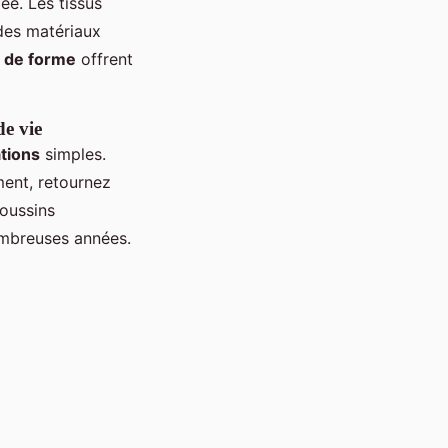
ée. Les tissus
 des matériaux
 de forme
offrent
de vie
tions
simples.
ment, retournez
coussins
ombreuses années.