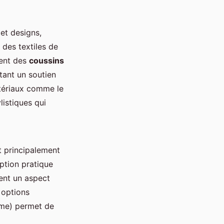
et designs,
 des textiles de
uent des
coussins
tant un soutien
atériaux comme le
listiques qui
t principalement
option pratique
ent un aspect
 options
rme) permet de