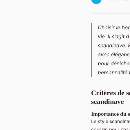
Choisir le b
vie. Il s'agit
scandinave. E
avec élégance
pour dénicher
personnalité 
Critères de s
scandinave
Importance du st
Le style scandina
coussin pour chais