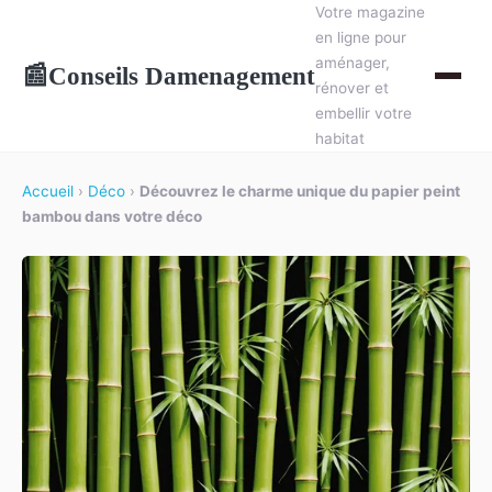
Votre magazine
en ligne pour
aménager,
Conseils Damenagement
📰
rénover et
embellir votre
habitat
Accueil
›
Déco
›
Découvrez le charme unique du papier peint
bambou dans votre déco