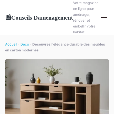
Votre magazine
en ligne pour
aménager,
Conseils Damenagement
📰
rénover et
embellir votre
habitat
Accueil
›
Déco
›
Découvrez l'élégance durable des meubles
en carton modernes