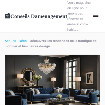
Votre magazine
en ligne pour
aménager,
Conseils Damenagement
📰
rénover et
embellir votre
habitat
Accueil
›
Déco
›
Découvrez les tendances de la boutique de
mobilier et luminaires design