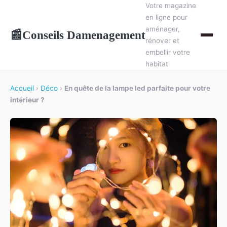
Votre magazine
en ligne pour
aménager,
Conseils Damenagement
📰
rénover et
embellir votre
habitat
Accueil
›
Déco
›
En quête de la lampe led parfaite pour votre
intérieur ?