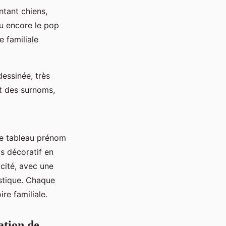
ntant chiens,
ou encore le pop
e familiale
dessinée, très
nt des surnoms,
 le tableau prénom
s décoratif en
icité, avec une
ustique. Chaque
ire familiale.
ation de