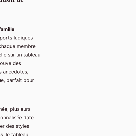
amille
ports ludiques
nt chaque membre
lle sur un tableau
trouve des
s anecdotes,
e, parfait pour
née, plusieurs
sonnalisée date
er des styles
s, le tableau