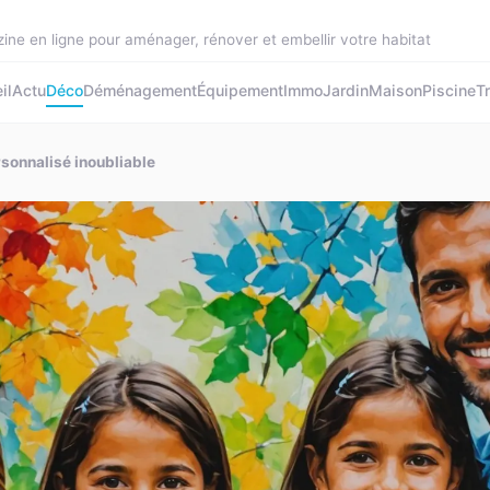
ine en ligne pour aménager, rénover et embellir votre habitat
il
Actu
Déco
Déménagement
Équipement
Immo
Jardin
Maison
Piscine
T
rsonnalisé inoubliable