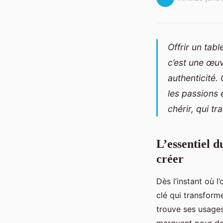
Offrir un tab
c’est une œu
authenticité. 
les passions 
chérir, qui t
L’essentiel d
créer
Dès l’instant où 
clé qui transform
trouve ses usages
marquant pour des