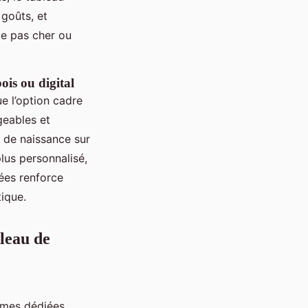
 goûts, et
le pas cher ou
ois ou digital
ue l’option cadre
geables et
e de naissance sur
lus personnalisé,
ées renforce
tique.
bleau de
mes dédiées,