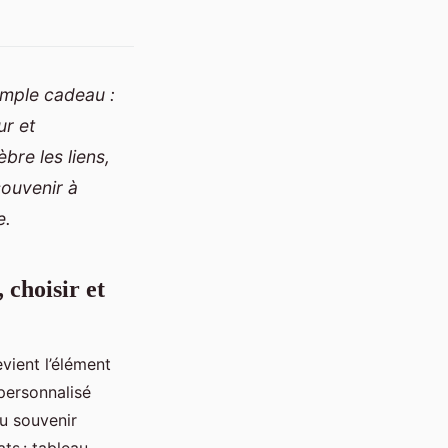
simple cadeau :
ur et
bre les liens,
souvenir à
e.
 choisir et
evient l’élément
personnalisé
ou souvenir
ts : tableau