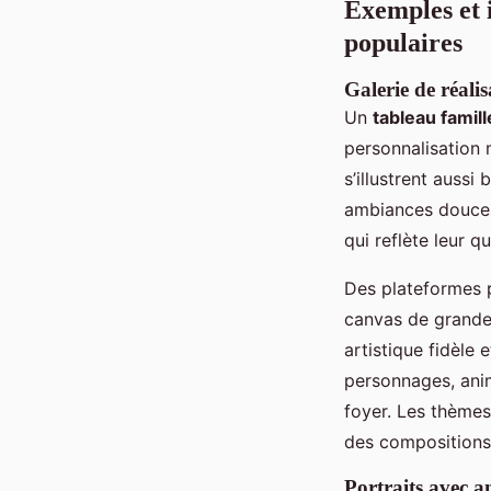
Exemples et i
populaires
Galerie de réalis
Un
tableau famil
personnalisation
s’illustrent aussi
ambiances douces,
qui reflète leur q
Des plateformes p
canvas de grande 
artistique fidèle 
personnages, anim
foyer. Les thème
des compositions
Portraits avec a