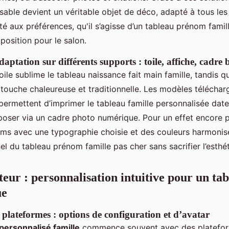
isable devient un véritable objet de déco, adapté à tous les
té aux préférences, qu'il s’agisse d’un tableau prénom famil
osition pour le salon.
aptation sur différents supports : toile, affiche, cadre b
oile sublime le tableau naissance fait main famille, tandis q
touche chaleureuse et traditionnelle. Les modèles téléchar
permettent d’imprimer le tableau famille personnalisée dat
xposer via un cadre photo numérique. Pour un effet encore p
oms avec une typographie choisie et des couleurs harmonis
el du tableau prénom famille pas cher sans sacrifier l’esthé
eur : personnalisation intuitive pour un ta
ue
 plateformes : options de configuration et d’avatar
personnalisé famille
commence souvent avec des platefor