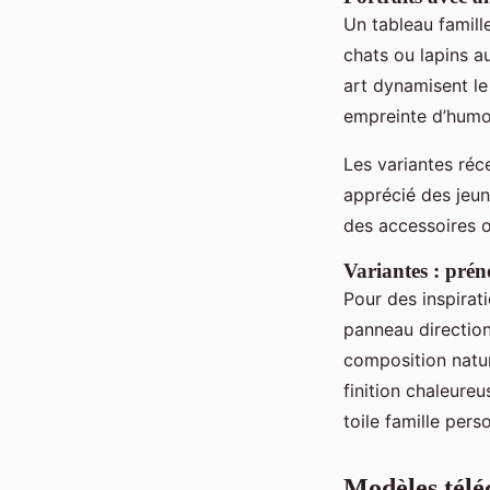
Un tableau famill
chats ou lapins a
art dynamisent le
empreinte d’humou
Les variantes réce
apprécié des jeun
des accessoires o
Variantes : prén
Pour des inspirat
panneau direction
composition natur
finition chaleure
toile famille pers
Modèles téléc