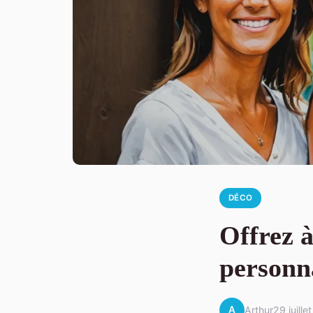
DÉCO
Offrez à
personna
A
Arthur
29 juille