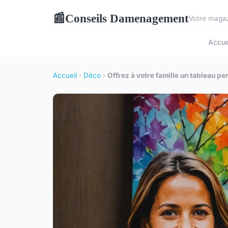
Conseils Damenagement
📰
Votre magaz
Accue
Accueil
›
Déco
›
Offrez à votre famille un tableau pe