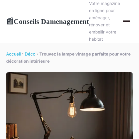
Votre magazine
en ligne pour
aménager,
Conseils Damenagement
📰
rénover et
embellir votre
habitat
Accueil
›
Déco
›
Trouvez la lampe vintage parfaite pour votre
décoration intérieure