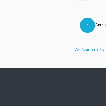
Arthu
A
Voir tous les artic