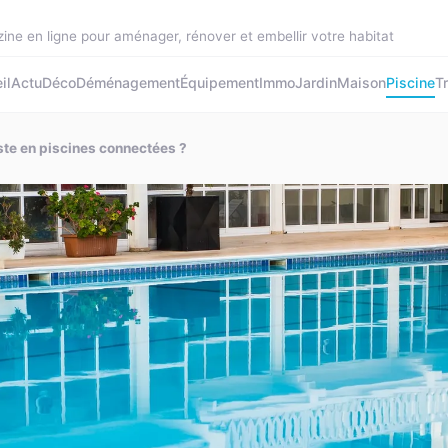
ine en ligne pour aménager, rénover et embellir votre habitat
il
Actu
Déco
Déménagement
Équipement
Immo
Jardin
Maison
Piscine
T
iste en piscines connectées ?