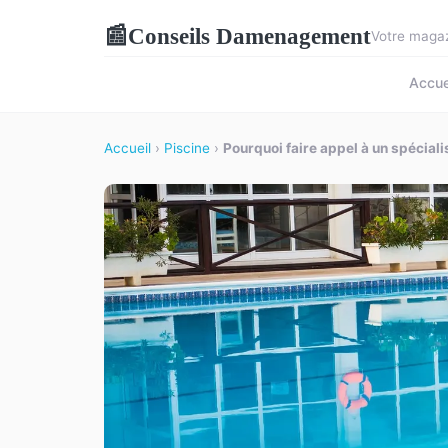
Conseils Damenagement
📰
Votre magaz
Accue
Accueil
›
Piscine
›
Pourquoi faire appel à un spécial