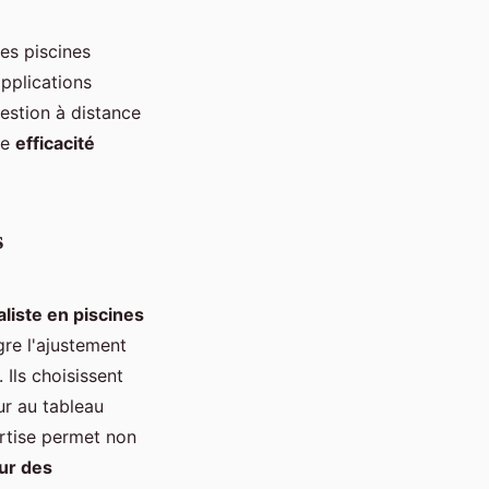
es piscines
applications
estion à distance
ne
efficacité
s
aliste en piscines
gre l'ajustement
 Ils choisissent
r au tableau
ertise permet non
our des