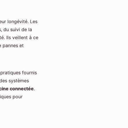
eur longévité. Les
 du suivi de la
. Ils veillent à ce
e pannes et
 pratiques fournis
n des systèmes
scine connectée
.
tiques pour