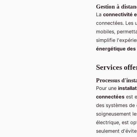
Gestion à distan
La
connectivité e
connectées. Les u
mobiles, permetta
simplifie l'expér
énergétique des
Services offe
Processus d'insta
Pour une
install
connectées
est e
des systèmes de c
soigneusement le
électrique, est o
seulement d'évite