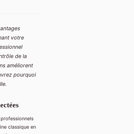
vantages
mant votre
fessionnel
trôle de la
ions améliorent
ouvrez pourquoi
le.
nectées
 professionnels
ine classique en