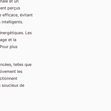
imale et un
vent perçus
 efficace, évitant
intelligents.
énergétiques. Les
age et la
 Pour plus
ancées, telles que
tivement les
nctionnent
es soucieux de