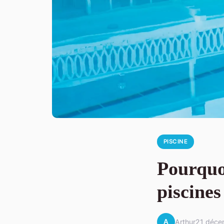
PISCINE
Pourquoi
piscines
A
Arthur
21 déce