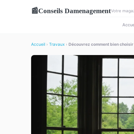
Conseils Damenagement
📰
Votre magaz
Accue
Accueil
›
Travaux
›
Découvrez comment bien choisir v