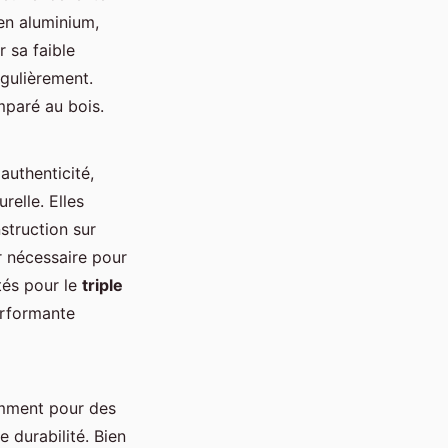
en aluminium,
 sa faible
égulièrement.
mparé au bois.
 authenticité,
elle. Elles
struction sur
er nécessaire pour
tés pour le
triple
erformante
amment pour des
e durabilité. Bien