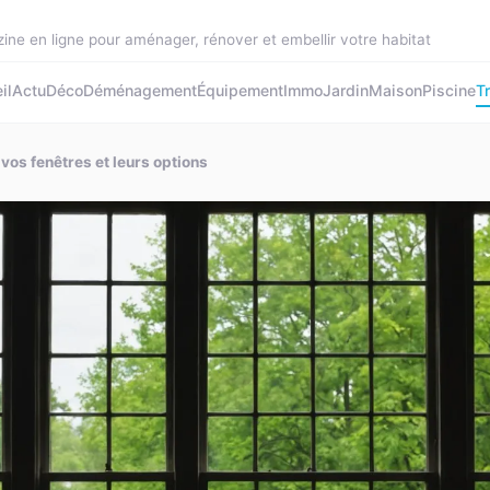
ine en ligne pour aménager, rénover et embellir votre habitat
il
Actu
Déco
Déménagement
Équipement
Immo
Jardin
Maison
Piscine
T
os fenêtres et leurs options