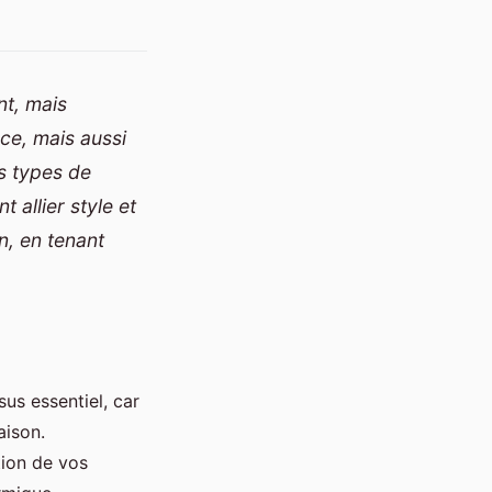
nt, mais
ce, mais aussi
ts types de
 allier style et
n, en tenant
us essentiel, car
aison.
tion de vos