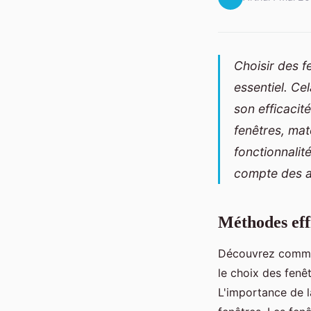
Choisir des f
essentiel. Ce
son efficacit
fenêtres, mat
fonctionnalit
compte des a
Méthodes effi
Découvrez comment
le choix des fenê
L'importance de l