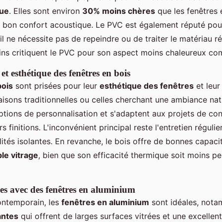
que
. Elles sont environ
30% moins chères
que les fenêtres 
n bon confort acoustique. Le PVC est également réputé pour
il ne nécessite pas de repeindre ou de traiter le matériau r
ins critiquent le PVC pour son aspect moins chaleureux co
et esthétique des fenêtres en bois
bois
sont prisées pour leur
esthétique des fenêtres
et leur
sons traditionnelles ou celles cherchant une ambiance natur
tions de personnalisation et s'adaptent aux projets de con
 finitions. L'inconvénient principal reste l'entretien réguli
lités isolantes. En revanche, le bois offre de bonnes capaci
le vitrage
, bien que son efficacité thermique soit moins p
s avec des fenêtres en aluminium
ontemporain, les
fenêtres en aluminium
sont idéales, not
antes
qui offrent de larges surfaces vitrées et une excellent