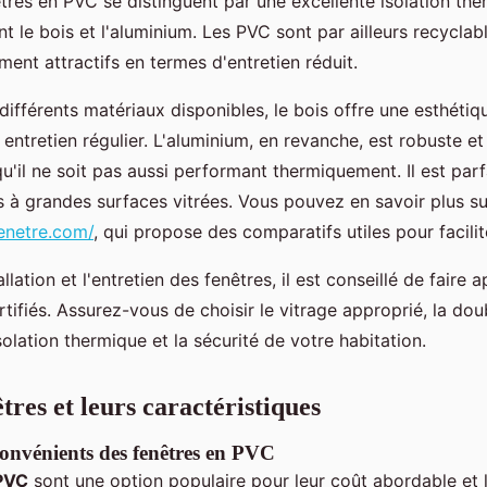
êtres en PVC se distinguent par une excellente isolation the
 le bois et l'aluminium. Les PVC sont par ailleurs recyclabl
nt attractifs en termes d'entretien réduit.
différents matériaux disponibles, le bois offre une esthéti
ntretien régulier. L'aluminium, en revanche, est robuste et
qu'il ne soit pas aussi performant thermiquement. Il est par
à grandes surfaces vitrées. Vous pouvez en savoir plus su
enetre.com/
, qui propose des comparatifs utiles pour facilit
allation et l'entretien des fenêtres, il est conseillé de faire 
tifiés. Assurez-vous de choisir le vitrage approprié, la doubl
solation thermique et la sécurité de votre habitation.
tres et leurs caractéristiques
convénients des fenêtres en PVC
 PVC
sont une option populaire pour leur coût abordable et l