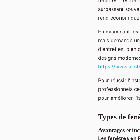
fenêtres. Les fen
surpassant souvent
rend économiqueme
En examinant les 
mais demande un e
d'entretien, bien 
designs modernes 
https://www.allof
Pour réussir l'inst
professionnels cer
pour améliorer l'i
Types de fenê
Avantages et in
Les
fenêtres en