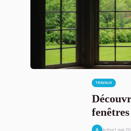
TRAVAUX
Découvr
fenêtres
A
Arthur
1 mai 2