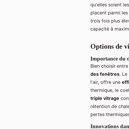
qu'elles soient le
placent parmi les
trois fois plus é
capacité à maximi
Options de vi
Importance du do
Bien choisir entr
des fenêtres
. Le
l'air, offre une
eff
thermique, le coef
triple vitrage
conv
rétention de chal
pertes thermiques
Innovations dans