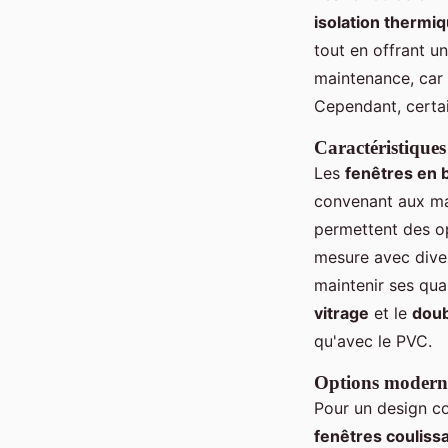
isolation thermi
tout en offrant u
maintenance, car 
Cependant, certa
Caractéristiques 
Les
fenêtres en 
convenant aux mai
permettent des op
mesure avec divers
maintenir ses qua
vitrage
et le
doub
qu'avec le PVC.
Options moderne
Pour un design c
fenêtres couliss