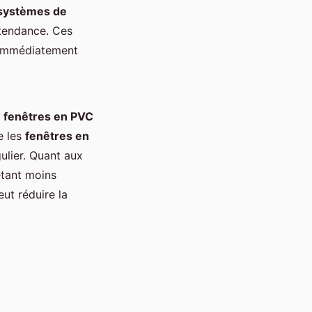
systèmes de
 tendance. Ces
t immédiatement
s
fenêtres en PVC
e les
fenêtres en
ulier. Quant aux
étant moins
ut réduire la