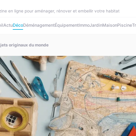
ine en ligne pour aménager, rénover et embellir votre habitat
il
Actu
Déco
Déménagement
Équipement
Immo
Jardin
Maison
Piscine
T
bjets originaux du monde