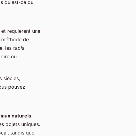
is qu'est-ce qui
 et requièrent une
e méthode de
e, les
tapis
toire ou
 siècles,
Vous pouvez
iaux naturels
.
es objets uniques.
cal, tandis que