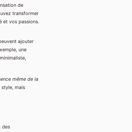
ensation de
ouvez transformer
é et vos passions.
 peuvent ajouter
exemple, une
minimaliste,
ssence même de la
 style, mais
t des