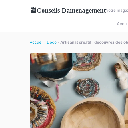
Conseils Damenagement
📰
Votre magaz
Accue
Accueil
›
Déco
›
Artisanat créatif : découvrez des o