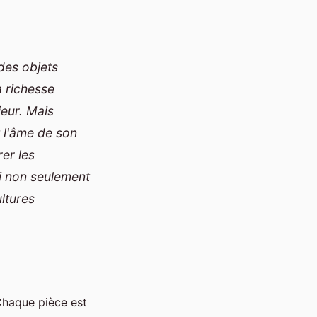
des objets
 richesse
ieur. Mais
t l'âme de son
er les
ui non seulement
ltures
 Chaque pièce est