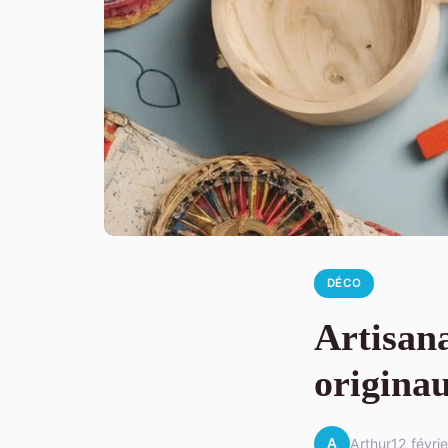
DÉCO
Artisana
origina
A
Arthur
12 févri