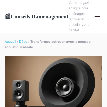
Votre magazine
en ligne pour
aménager,
Conseils Damenagement
📰
rénover et
embellir votre
habitat
Accueil
›
Déco
›
Transformez votreson avec la mousse
acoustique idéale