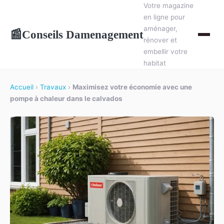
Votre magazine
en ligne pour
aménager,
Conseils Damenagement
📰
rénover et
embellir votre
habitat
Accueil
›
Travaux
›
Maximisez votre économie avec une
pompe à chaleur dans le calvados