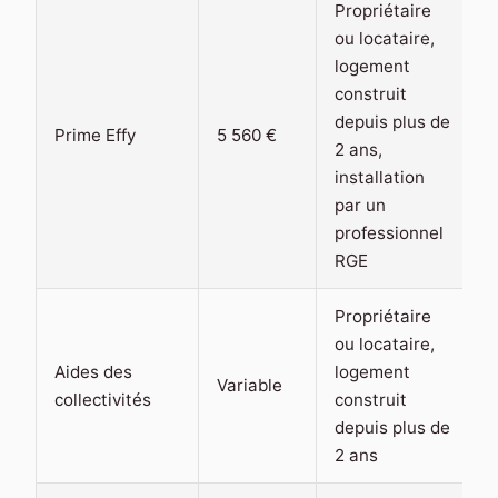
Propriétaire
ou locataire,
logement
construit
depuis plus de
A
Prime Effy
5 560 €
2 ans,
installation
par un
professionnel
RGE
Propriétaire
ou locataire,
Aides des
logement
Variable
collectivités
construit
depuis plus de
2 ans