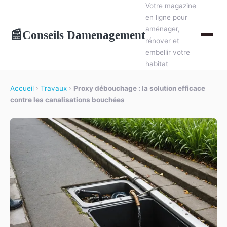
Votre magazine
en ligne pour
aménager,
Conseils Damenagement
📰
rénover et
embellir votre
habitat
Accueil
›
Travaux
›
Proxy débouchage : la solution efficace
contre les canalisations bouchées