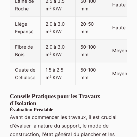
Laine de
2.5 à 3.5
50-100
Haute
Roche
m².K/W
mm
Liège
2.0 à 3.0
20-50
Haute
Expansé
m².K/W
mm
Fibre de
2.0 à 3.0
50-100
Moyenne
Bois
m².K/W
mm
Ouate de
1.5 à 2.5
50-100
Moyenne
Cellulose
m².K/W
mm
Conseils Pratiques pour les Travaux
d'Isolation
Évaluation Préalable
Avant de commencer les travaux, il est crucial
d'évaluer la nature du support, le mode de
construction, l'état général du plancher et les